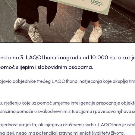
mjesto na 3. LAQOthonu i nagradu od 10.000 eura za rješ
 pomoć slijepim i slabovidnim osobama.
avio pobjednike trećeg LAQOthona, natjecanja koje okuplja timov
u, rješenju koje uz pomoć umjetne inteligencije prepoznaje objekte
risnicima pomaže u svakodnevnim situacijama i povećava njihovu 
rijednost projekta, ali i njegovu društvenu svrhu. LAQOthon je ist
a ideji, nego ima potencijal izravno mijenjati kvalitetu života.