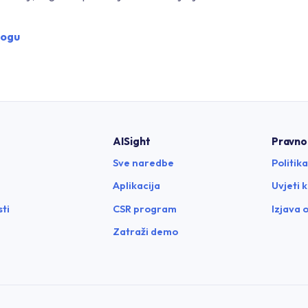
logu
AISight
Pravno
Sve naredbe
Politik
Aplikacija
Uvjeti 
ti
CSR program
Izjava 
Zatraži demo