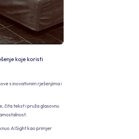
enje koje koristi
e s inovativnim rješenjima i
, čita tekst i pruža glasovnu
samostalnost.
aknuo AISight kao primjer