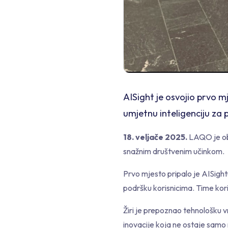
AISight je osvojio prvo 
umjetnu inteligenciju za
18. veljače 2025.
LAQO je obj
snažnim društvenim učinkom.
Prvo mjesto pripalo je AISight
podršku korisnicima. Time ko
Žiri je prepoznao tehnološku v
inovacije koja ne ostaje samo n