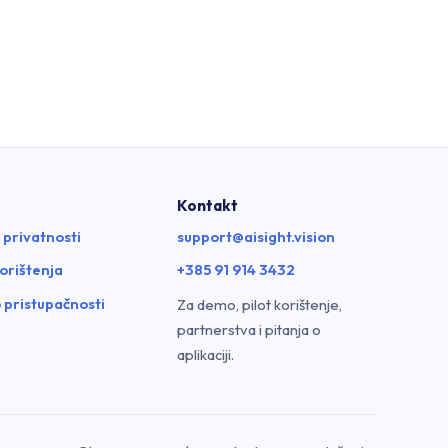
Kontakt
a privatnosti
support@aisight.vision
korištenja
+385 91 914 3432
o pristupačnosti
Za demo, pilot korištenje,
partnerstva i pitanja o
aplikaciji.