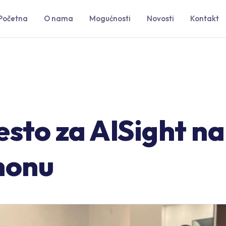
Početna
O nama
Mogućnosti
Novosti
Kontakt
sto za AISight na
honu